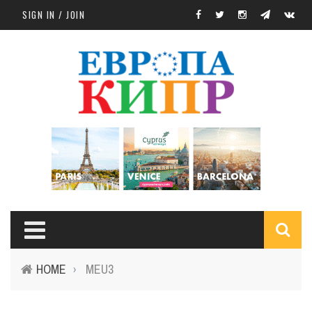
Skip to main content
SIGN IN / JOIN
S
HOME
MEU3
›
f