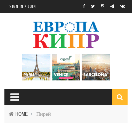
Skip to main content
SIGN IN / JOIN
S
HOME
Пирей
›
f