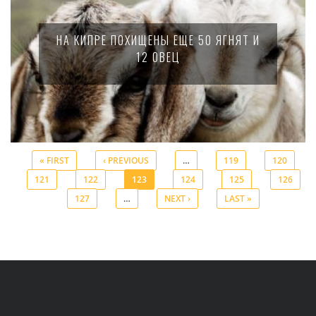
НА КИПРЕ ПОХИЩЕНЫ ЕЩЕ 50 ЯГНЯТ И
12 ОВЕЦ
« FIRST
‹ PREVIOUS
…
119
120
121
122
123
124
125
126
Pages
127
…
NEXT ›
LAST »