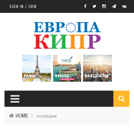
Skip to main content
SIGN IN / JOIN
S
HOME
полиция
›
f