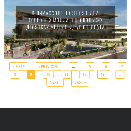
В ЛИМАССОЛЕ ПОСТРОЯТ ДВА
ТОРГОВЫХ МОЛЛА В НЕСКОЛЬКИХ
ДЕСЯТКАХ МЕТРОВ ДРУГ ОТ ДРУГА
« FIRST
‹ PREVIOUS
…
5
6
7
8
9
10
11
12
13
…
Pages
NEXT ›
LAST »