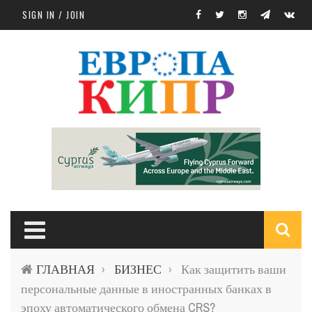
Skip to main content
SIGN IN / JOIN
S
ГЛАВНАЯ
БИЗНЕС
Как защитить ваши
›
›
f
персональные данные в иностранных банках в
эпоху автоматического обмена CRS?