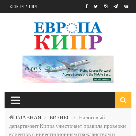
Skip to main content
SIGN IN / JOIN
S
ГЛАВНАЯ
БИЗНЕС
Налоговый
›
›
f
департамент Кипра ужесточает правила проверки
клиентов с инвестиционным гражданством и