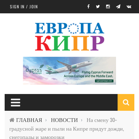
Skip to main content
SIGN IN / JOIN
S
ГЛАВНАЯ
НОВОСТИ
На смену 30-
›
›
f
градусной жаре и пыли на Кипре придут дожди,
снегопады и заморозки