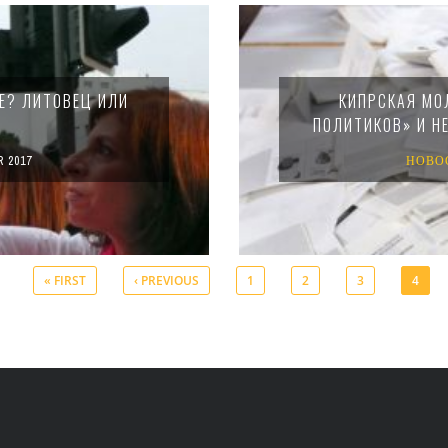
Е? ЛИТОВЕЦ ИЛИ
КИПРСКАЯ МО
ПОЛИТИКОВ» И Н
 2017
НОВО
« FIRST
‹ PREVIOUS
1
2
3
4