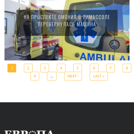
НА ПРОСПЕКТЕ ОМОНИЯ В ЛИМАССОЛЕ
ПЕРЕВЕРНУЛАСЬ МАШИНА
1
2
3
4
5
6
7
8
9
…
NEXT ›
LAST »
Pages