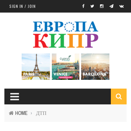
Skip to main content
SIGN IN / JOIN
S
HOME
ДТП
›
f