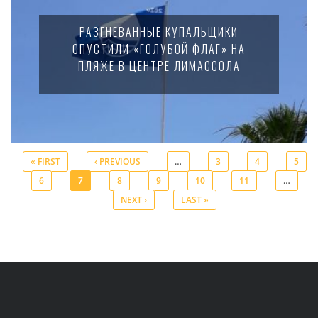
РАЗГНЕВАННЫЕ КУПАЛЬЩИКИ
СПУСТИЛИ «ГОЛУБОЙ ФЛАГ» НА
ПЛЯЖЕ В ЦЕНТРЕ ЛИМАССОЛА
« FIRST
‹ PREVIOUS
…
3
4
5
6
7
8
9
10
11
…
Pages
NEXT ›
LAST »