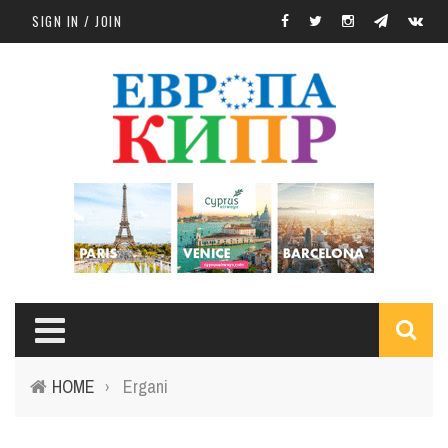
Skip to main content
SIGN IN / JOIN
S
HOME
Ergani
›
f