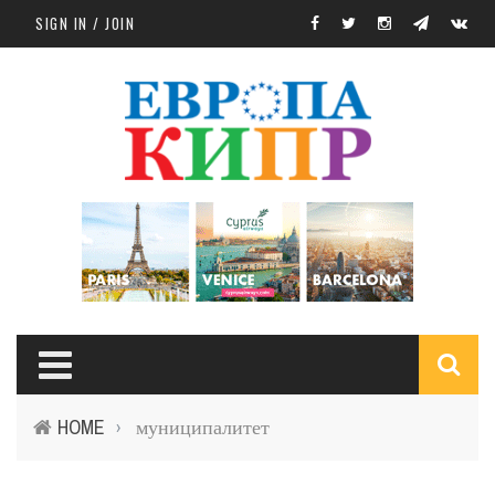
Skip to main content
SIGN IN / JOIN
S
HOME
муниципалитет
›
f