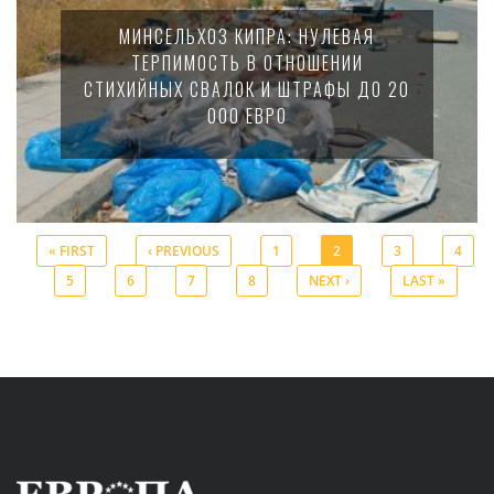
МИНСЕЛЬХОЗ КИПРА: НУЛЕВАЯ
ТЕРПИМОСТЬ В ОТНОШЕНИИ
СТИХИЙНЫХ СВАЛОК И ШТРАФЫ ДО 20
000 ЕВРО
« FIRST
‹ PREVIOUS
1
2
3
4
5
6
7
8
NEXT ›
LAST »
Pages