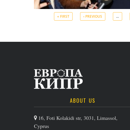
« FIRST
‹ PREVIOUS
…
ABOUT US
16, Foti Kolakidi str, 3031, Limassol,
Cyprus