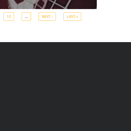
13
…
NEXT ›
LAST »