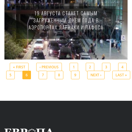
19 АВГУСТА СТАНЕТ САМЫМ
ЗАГРУЖЕННЫМ ДНЕМ ГОДА В
АЭРОПОРТАХ ЛАРНАКИ И ПАФОСА
« FIRST
‹ PREVIOUS
1
2
3
4
5
6
7
8
9
NEXT ›
LAST »
Pages