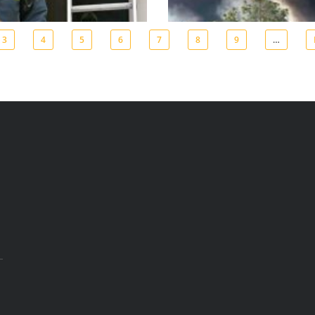
3
4
5
6
7
8
9
…