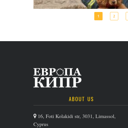
1
2
ABOUT US
16, Foti Kolakidi str, 3031, Limassol,
Cyprus