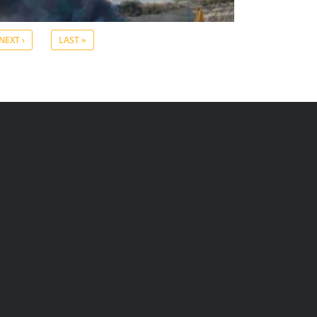
NEXT ›
LAST »