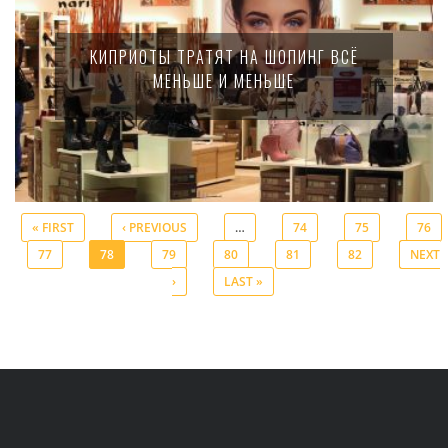
КИПРИОТЫ ТРАТЯТ НА ШОПИНГ ВСЁ
МЕНЬШЕ И МЕНЬШЕ
« FIRST
‹ PREVIOUS
…
74
75
76
77
78
79
80
81
82
NEXT
Pages
›
LAST »