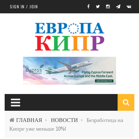
Skip to main content
SIGN IN / JOIN
S
ГЛАВНАЯ
НОВОСТИ
Безработица на
›
›
f
Кипре уже меньше 10%!