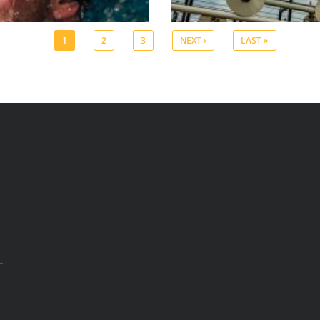
1
2
3
NEXT ›
LAST »