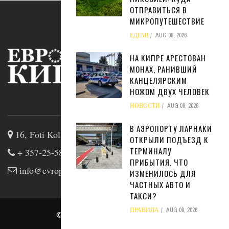
ОТПРАВИТЬСЯ В
МИКРОПУТЕШЕСТВИЕ
ЕДЕМ!
AUG 08, 2026
НА КИПРЕ АРЕСТОВАН
МОНАХ, РАНИВШИЙ
КАНЦЕЛЯРСКИМ
НОЖОМ ДВУХ ЧЕЛОВЕК
ABOUT US
НОВОСТИ
AUG 08, 2026
В АЭРОПОРТУ ЛАРНАКИ
16, Foti Kolakidi str, 3031, Limassol, Cyprus
ОТКРЫЛИ ПОДЪЕЗД К
ТЕРМИНАЛУ
+ 357-25-581133
ПРИБЫТИЯ. ЧТО
info@evropakipr.com
ИЗМЕНИЛОСЬ ДЛЯ
ЧАСТНЫХ АВТО И
ТАКСИ?
ПРАВИЛА
AUG 08, 2026
© Copyright
admin
. All rights reserved.