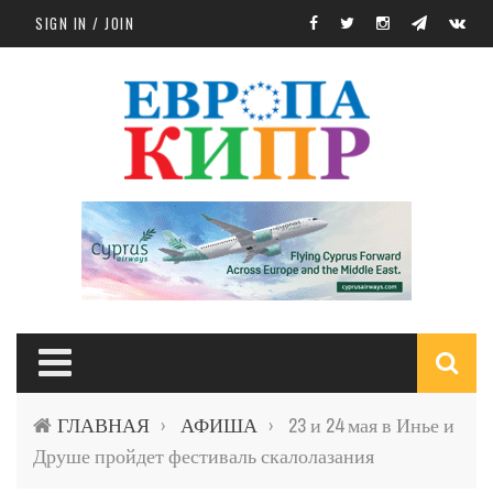
Skip to main content
SIGN IN / JOIN
S
ГЛАВНАЯ
АФИША
23 и 24 мая в Инье и
›
›
f
Друше пройдет фестиваль скалолазания