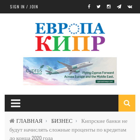
Skip to main content
SIGN IN / JOIN
S
ГЛАВНАЯ
БИЗНЕС
Кипрские банки не
›
›
f
будут начислять сложные проценты по кредитам
до конца 2020 года