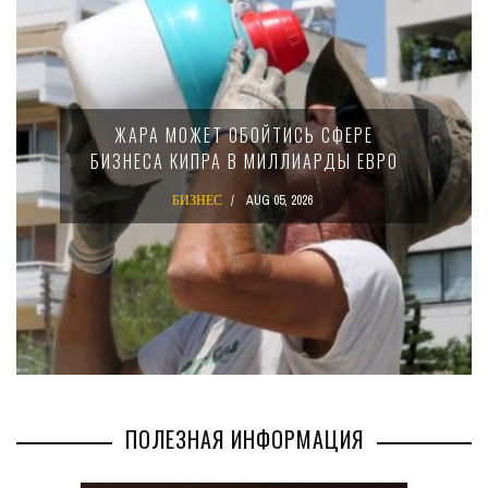
МИНФИН КИПРА 
ЕТ ОБОЙТИСЬ СФЕРЕ
15-ПРОЦЕНТ
ПРА В МИЛЛИАРДЫ ЕВРО
КРУПНЫХ М
КО
НЕС
AUG 05, 2026
БИЗНЕС
ПОЛЕЗНАЯ ИНФОРМАЦИЯ