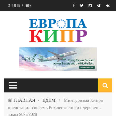
Skip to main content
SIGN IN / JOIN
S
ГЛАВНАЯ
ЕДЕМ!
Минтуризма Кипра
›
›
f
представило восемь Рождественских деревень
зимы 2025/2026