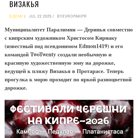
ВИЗАКЬЯ
ЕДЕМ!
JUL 22 2025
BY
EVROPAKIPR
Муниципалитет Паралимни — Деринья совместно
с кипрским художником Христосом Кириаку
(известный под псевдонимом Edmon
1419) и его
командой TwoTwenty
создали необычную и
красивую художественную зону на дорожке,
ведущей к пляжу Визакья в Протарасе. Теперь
прогулка к морю проходит по яркой разноцветной
дорожке.