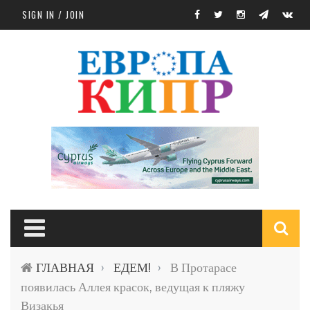
Skip to main content
SIGN IN / JOIN
S
ГЛАВНАЯ
ЕДЕМ!
В Протарасе
›
›
f
появилась Аллея красок, ведущая к пляжу
Визакья