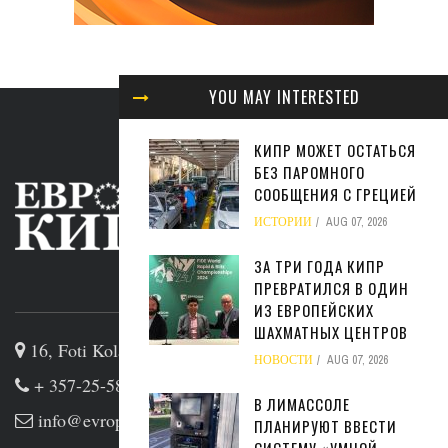
YOU MAY INTERESTED
КИПР МОЖЕТ ОСТАТЬСЯ
БЕЗ ПАРОМНОГО
СООБЩЕНИЯ С ГРЕЦИЕЙ
ИСТОРИИ
AUG 07, 2026
ЗА ТРИ ГОДА КИПР
ПРЕВРАТИЛСЯ В ОДИН
ABOUT US
ИЗ ЕВРОПЕЙСКИХ
ШАХМАТНЫХ ЦЕНТРОВ
16, Foti Kolakidi str, 3031, Limassol, Cyprus
НОВОСТИ
AUG 07, 2026
+ 357-25-581133
В ЛИМАССОЛЕ
info@evropakipr.com
ПЛАНИРУЮТ ВВЕСТИ