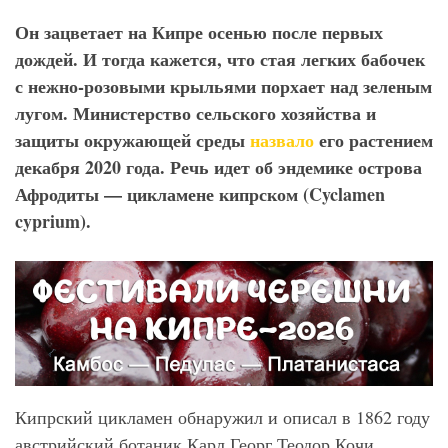
Он зацветает на Кипре осенью после первых
дождей. И тогда кажется, что стая легких бабочек
с нежно-розовыми крыльями порхает над зеленым
лугом. Министерство сельского хозяйства и
защиты окружающей среды
назвало
его растением
декабря 2020 года. Речь идет об эндемике острова
Афродиты — цикламене кипрском (Cyclamen
cyprium).
Кипрский цикламен обнаружил и описал в 1862 году
австрийский ботаник Карл Георг Теодор Кочи.