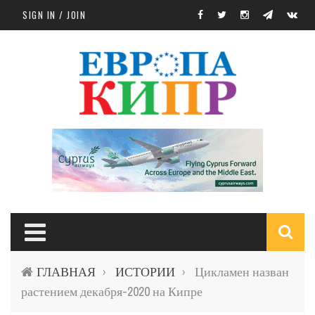
Skip to main content
SIGN IN / JOIN
S
ГЛАВНАЯ
ИСТОРИИ
Цикламен назван
›
›
f
растением декабря-2020 на Кипре