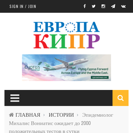
Skip to main content
SIGN IN / JOIN
S
ГЛАВНАЯ
ИСТОРИИ
Эпидемиолог
›
›
f
Михалис Вониатис ожидает до 2000
положительных тестов в сутки