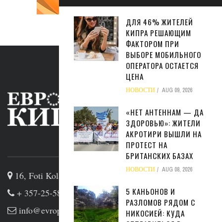
ДЛЯ 46% ЖИТЕЛЕЙ
КИПРА РЕШАЮЩИМ
ФАКТОРОМ ПРИ
ВЫБОРЕ МОБИЛЬНОГО
ОПЕРАТОРА ОСТАЕТСЯ
ЦЕНА
НОВОСТИ
AUG 09, 2026
«НЕТ АНТЕННАМ — ДА
ЗДОРОВЬЮ»: ЖИТЕЛИ
АКРОТИРИ ВЫШЛИ НА
ПРОТЕСТ НА
ABOUT US
БРИТАНСКИХ БАЗАХ
НОВОСТИ
AUG 08, 2026
16, Foti Kolakidi str, 3031, Limassol, Cyprus
5 КАНЬОНОВ И
+ 357-25-581133
РАЗЛОМОВ РЯДОМ С
info@evropakipr.com
НИКОСИЕЙ: КУДА