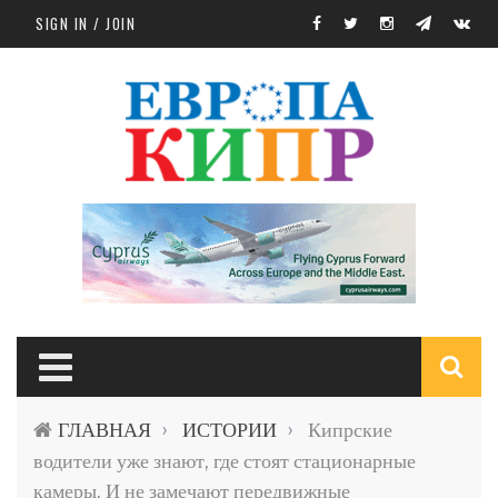
Skip to main content
SIGN IN / JOIN
S
ГЛАВНАЯ
ИСТОРИИ
Кипрские
›
›
f
водители уже знают, где стоят стационарные
камеры. И не замечают передвижные