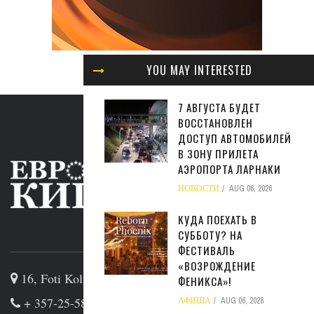
YOU MAY INTERESTED
7 АВГУСТА БУДЕТ
ВОССТАНОВЛЕН
ДОСТУП АВТОМОБИЛЕЙ
В ЗОНУ ПРИЛЕТА
АЭРОПОРТА ЛАРНАКИ
НОВОСТИ
AUG 06, 2026
КУДА ПОЕХАТЬ В
СУББОТУ? НА
ABOUT US
ФЕСТИВАЛЬ
«ВОЗРОЖДЕНИЕ
16, Foti Kolakidi str, 3031, Limassol, Cyprus
ФЕНИКСА»!
+ 357-25-581133
АФИША
AUG 06, 2026