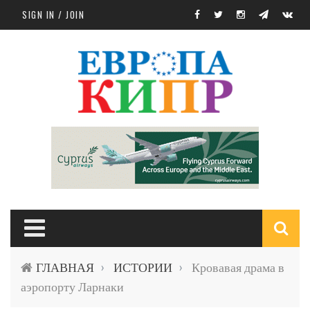
Skip to main content
SIGN IN / JOIN
S
ГЛАВНАЯ
ИСТОРИИ
Кровавая драма в
›
›
f
аэропорту Ларнаки