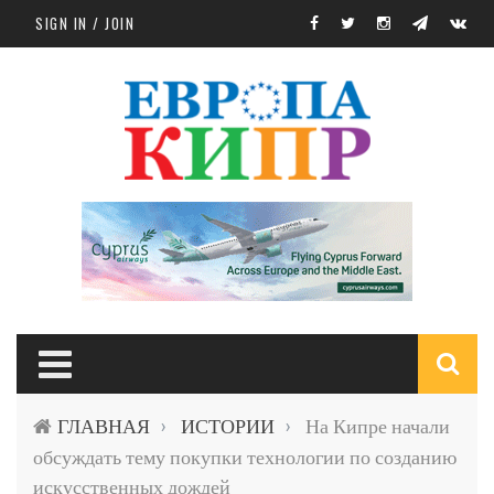
Skip to main content
SIGN IN / JOIN
S
ГЛАВНАЯ
ИСТОРИИ
На Кипре начали
›
›
f
обсуждать тему покупки технологии по созданию
искусственных дождей