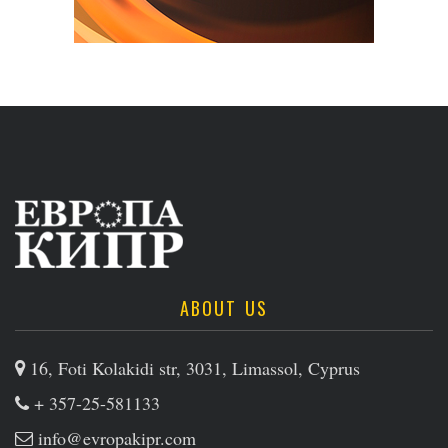
ABOUT US
16, Foti Kolakidi str, 3031, Limassol, Cyprus
+ 357-25-581133
info@evropakipr.com