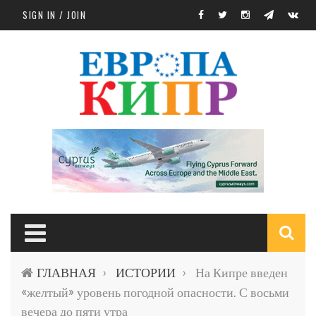
Skip to main content
SIGN IN / JOIN
S
ГЛАВНАЯ
ИСТОРИИ
На Кипре введен
›
›
f
«желтый» уровень погодной опасности. С восьми
вечера до пяти утра