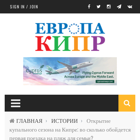
Skip to main content
SIGN IN / JOIN
S
ГЛАВНАЯ
ИСТОРИИ
Открытие
›
›
f
купального сезона на Кипре: во сколько обойдется
первая поездка на пляж для семьи?