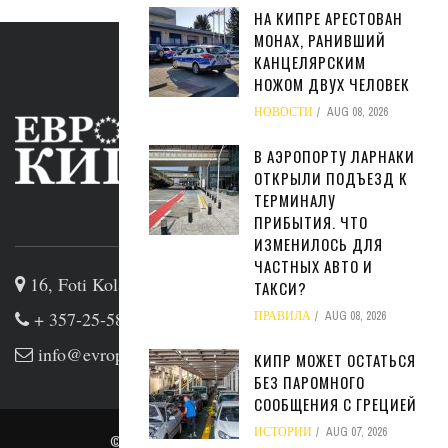
НА КИПРЕ АРЕСТОВАН
МОНАХ, РАНИВШИЙ
КАНЦЕЛЯРСКИМ
НОЖОМ ДВУХ ЧЕЛОВЕК
НОВОСТИ
AUG 08, 2026
В АЭРОПОРТУ ЛАРНАКИ
ОТКРЫЛИ ПОДЪЕЗД К
ТЕРМИНАЛУ
ПРИБЫТИЯ. ЧТО
ABOUT US
ИЗМЕНИЛОСЬ ДЛЯ
ЧАСТНЫХ АВТО И
16, Foti Kolakidi str, 3031, Limassol, Cyprus
ТАКСИ?
+ 357-25-581133
ПРАВИЛА
AUG 08, 2026
info@evropakipr.com
КИПР МОЖЕТ ОСТАТЬСЯ
БЕЗ ПАРОМНОГО
СООБЩЕНИЯ С ГРЕЦИЕЙ
ИСТОРИИ
AUG 07, 2026
© Copyright
admin
. All rights reserved.