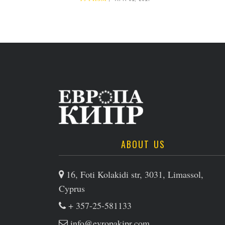
ABOUT US
16, Foti Kolakidi str, 3031, Limassol,
Cyprus
+ 357-25-581133
info@evropakipr.com