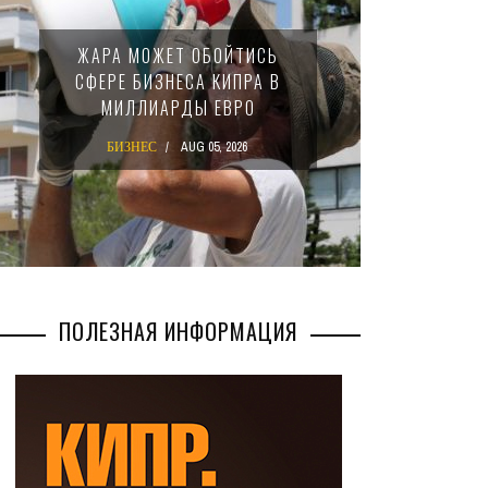
МИНФИ
ЖАРА МОЖЕТ ОБОЙТИСЬ
ЗАКОН
СФЕРЕ БИЗНЕСА КИПРА В
НАЛ
МИЛЛИАРДЫ ЕВРО
М
БИЗНЕС
AUG 05, 2026
БИ
ПОЛЕЗНАЯ ИНФОРМАЦИЯ