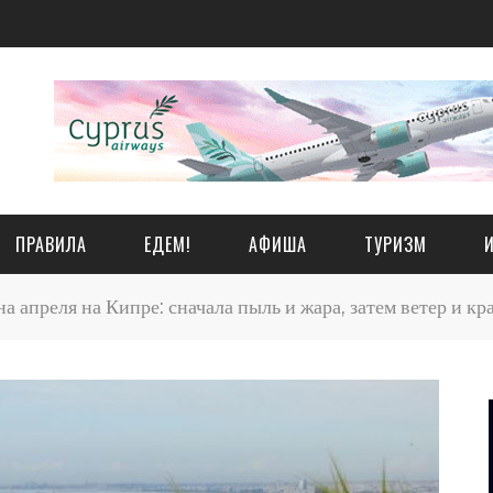
ПРАВИЛА
ЕДЕМ!
АФИША
ТУРИЗМ
а апреля на Кипре: сначала пыль и жара, затем ветер и к