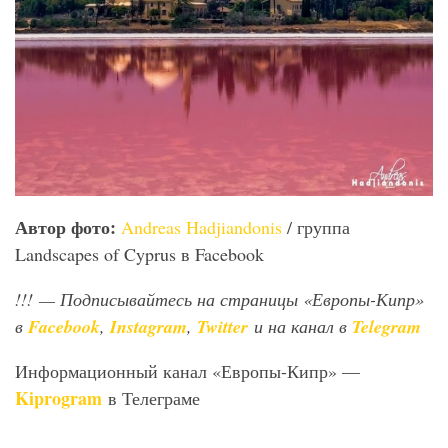
Автор
фото
:
Andreas Hadjiandonis
/ группа
Landscapes of Cyprus в Facebook
!!!
— Подписывайтесь на страницы «Европы-Кипр»
в
Facebook
,
Instagram
,
Twitter
и на канал в
Telegram
Информационный канал «Европы-Кипр» —
Kiprogram
в Телеграме