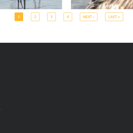
1
2
3
4
NEXT ›
LAST »