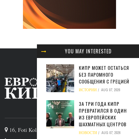
YOU MAY INTERESTED
КИПР МОЖЕТ ОСТАТЬСЯ
БЕЗ ПАРОМНОГО
СООБЩЕНИЯ С ГРЕЦИЕЙ
ИСТОРИИ
AUG 07, 2026
ЗА ТРИ ГОДА КИПР
ПРЕВРАТИЛСЯ В ОДИН
ABOUT US
ИЗ ЕВРОПЕЙСКИХ
ШАХМАТНЫХ ЦЕНТРОВ
16, Foti Kolakidi str, 3031, Limassol, Cyprus
НОВОСТИ
AUG 07, 2026