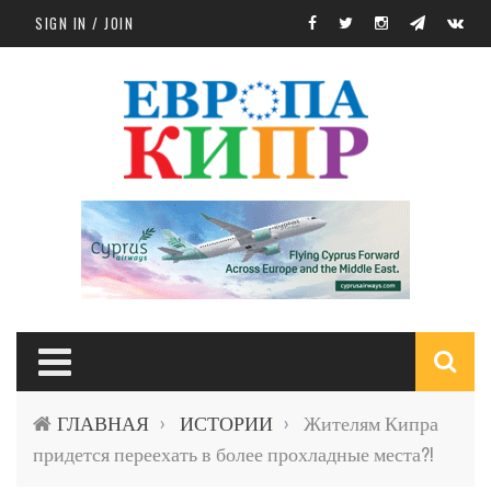
Skip to main content
SIGN IN / JOIN
S
ГЛАВНАЯ
ИСТОРИИ
Жителям Кипра
›
›
f
придется переехать в более прохладные места?!