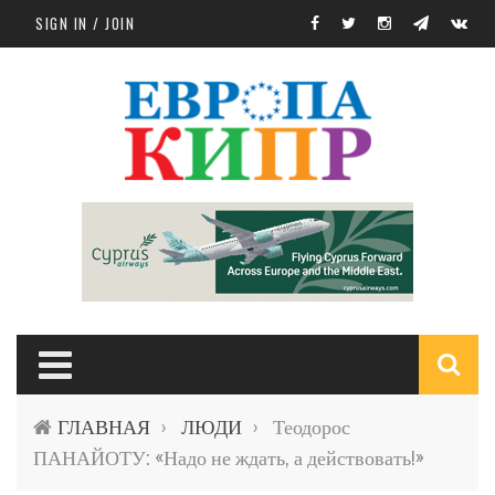
Skip to main content
SIGN IN / JOIN
S
ГЛАВНАЯ
ЛЮДИ
Теодорос
›
›
f
ПАНАЙОТУ: «Надо не ждать, а действовать!»