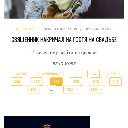
ИСТОРИИ
24 SEPTEMBER 2019
BY
EVROPAKIPR
СВЯЩЕННИК НАКРИЧАЛ НА ГОСТЯ НА СВАДЬБЕ
И велел ему выйти из церкви
READ MORE
« FIRST
‹ PREVIOUS
…
234
235
236
237
238
239
240
241
Pages
242
…
NEXT ›
LAST »