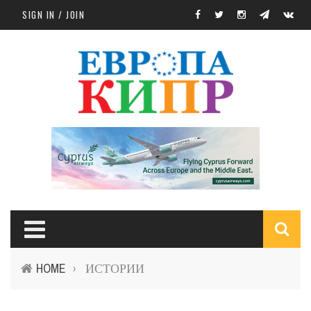
Skip to main content
SIGN IN / JOIN
S
HOME
ИСТОРИИ
›
f