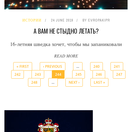
ИСТОРИИ
24 JUNE 2019
BY
EVROPAKIPR
А ВАМ НЕ СТЫДНО ЛЕТАТЬ?
16-летняя шведка хочет, чтобы мы запаниковали
READ MORE
« FIRST
‹ PREVIOUS
…
240
241
242
243
244
245
246
247
Pages
248
…
NEXT ›
LAST »