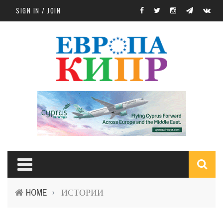
Skip to main content
SIGN IN / JOIN
S
HOME
ИСТОРИИ
›
f