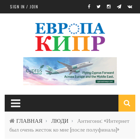
Skip to main content
SIGN IN / JOIN
S
ГЛАВНАЯ
ЛЮДИ
Антигони: «Интернет
›
›
f
был очень жесток ко мне [после полуфинала]»