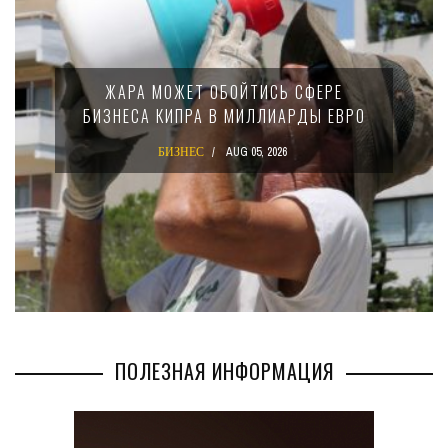
МИНФИН КИПРА ПЕРЕП
ОЙТИСЬ СФЕРЕ
15-ПРОЦЕНТНОМ Н
 МИЛЛИАРДЫ ЕВРО
КРУПНЫХ МЕЖДУ
КОМПАНИ
AUG 05, 2026
БИЗНЕС
AUG 02
ПОЛЕЗНАЯ ИНФОРМАЦИЯ