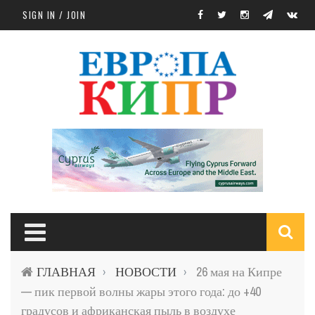
Skip to main content
SIGN IN / JOIN
S
ГЛАВНАЯ
НОВОСТИ
26 мая на Кипре
›
›
f
— пик первой волны жары этого года: до +40
градусов и африканская пыль в воздухе