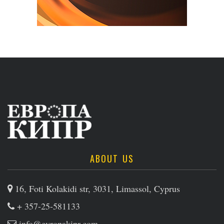
ABOUT US
16, Foti Kolakidi str, 3031, Limassol, Cyprus
+ 357-25-581133
info@evropakipr.com