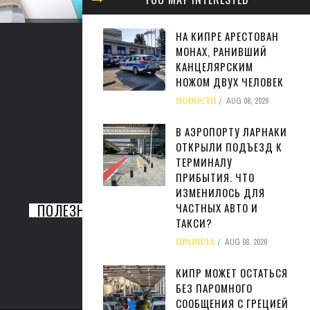
МИНФИ
ЖАРА МОЖЕТ ОБОЙТИСЬ
ЗАКОН
НА КИПРЕ АРЕСТОВАН
СФЕРЕ БИЗНЕСА КИПРА В
МОНАХ, РАНИВШИЙ
НАЛ
КАНЦЕЛЯРСКИМ
МИЛЛИАРДЫ ЕВРО
М
НОЖОМ ДВУХ ЧЕЛОВЕК
БИЗНЕС
AUG 05, 2026
НОВОСТИ
AUG 08, 2026
БИ
В АЭРОПОРТУ ЛАРНАКИ
ОТКРЫЛИ ПОДЪЕЗД К
ТЕРМИНАЛУ
ПРИБЫТИЯ. ЧТО
ИЗМЕНИЛОСЬ ДЛЯ
ПОЛЕЗНАЯ ИНФОРМАЦИЯ
ЧАСТНЫХ АВТО И
ТАКСИ?
ПРАВИЛА
AUG 08, 2026
КИПР МОЖЕТ ОСТАТЬСЯ
БЕЗ ПАРОМНОГО
СООБЩЕНИЯ С ГРЕЦИЕЙ