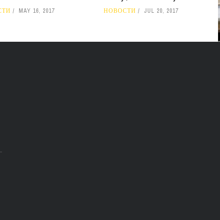
СТИ
MAY 16, 2017
НОВОСТИ
JUL 20, 2017
В 2028 ГОДУ ENI НАЧНЕТ
ДОБЫЧУ ГАЗА НА
МЕСТОРОЖДЕНИИ KRONOS
НА КИПРСКОМ ШЕЛЬФЕ
БИЗНЕС
JUL 28, 2026