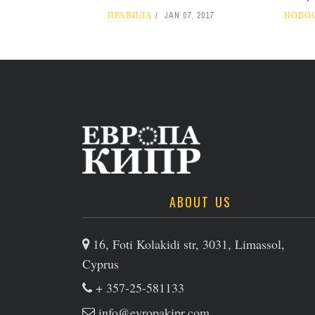
ПРАВИЛА
JAN 07, 2017
НОВО
ABOUT US
16, Foti Kolakidi str, 3031, Limassol,
Cyprus
+ 357-25-581133
info@evropakipr.com