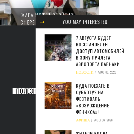
МИНФИ
ЖАРА МОЖЕТ ОБОЙТИСЬ
ЗАКОН
YOU MAY INTERESTED
СФЕРЕ БИЗНЕСА КИПРА В
НАЛ
МИЛЛИАРДЫ ЕВРО
М
7 АВГУСТА БУДЕТ
БИЗНЕС
AUG 05, 2026
ВОССТАНОВЛЕН
БИ
ДОСТУП АВТОМОБИЛЕЙ
В ЗОНУ ПРИЛЕТА
АЭРОПОРТА ЛАРНАКИ
НОВОСТИ
AUG 06, 2026
КУДА ПОЕХАТЬ В
ПОЛЕЗНАЯ ИНФОРМАЦИЯ
СУББОТУ? НА
ФЕСТИВАЛЬ
«ВОЗРОЖДЕНИЕ
ФЕНИКСА»!
АФИША
AUG 06, 2026
ЖИТЕЛИ КИПРА —