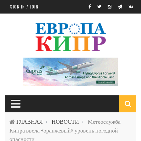
Skip to main content
SIGN IN / JOIN
S
ГЛАВНАЯ
НОВОСТИ
Метеослужба
›
›
f
Кипра ввела «оранжевый» уровень погодной
опасности