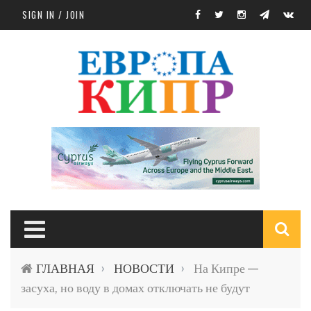
Skip to main content
SIGN IN / JOIN
S
ГЛАВНАЯ
НОВОСТИ
На Кипре —
›
›
f
засуха, но воду в домах отключать не будут