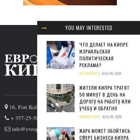
YOU MAY INTERESTED
ЧТО ДЕЛАЕТ НА КИПРЕ
ИЗРАИЛЬСКАЯ
ПОЛИТИЧЕСКАЯ
РЕКЛАМА?
ИСТОРИИ
AUG 05, 2026
ЖИТЕЛИ КИПРА ТРАТЯТ
ABOUT US
50 МИНУТ В ДЕНЬ НА
ДОРОГУ НА РАБОТУ ИЛИ
16, Foti Kolakidi str, 3031, Limassol, Cyprus
УЧЕБУ И ОБРАТНО
+ 357-25-581133
НОВОСТИ
AUG 05, 2026
info@evropakipr.com
ЖАРА МОЖЕТ ОБОЙТИСЬ
СФЕРЕ БИЗНЕСА КИПРА