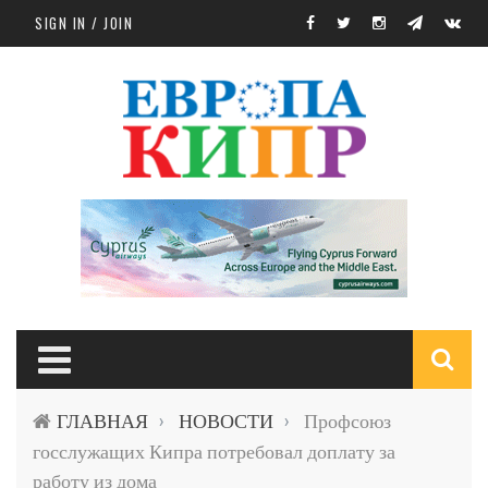
Skip to main content
SIGN IN / JOIN
S
ГЛАВНАЯ
НОВОСТИ
Профсоюз
›
›
f
госслужащих Кипра потребовал доплату за
работу из дома