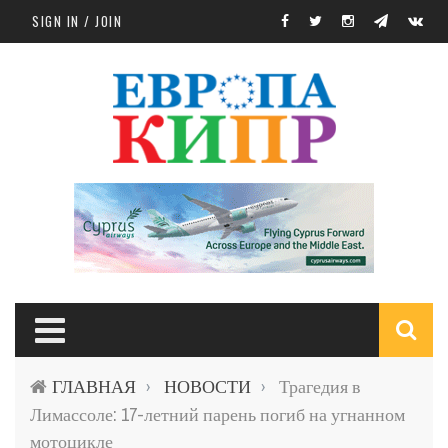
Skip to main content
SIGN IN / JOIN
S
ГЛАВНАЯ
НОВОСТИ
Трагедия в
›
›
f
Лимассоле: 17-летний парень погиб на угнанном
мотоцикле