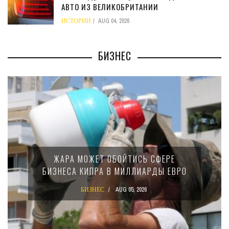
АВТО ИЗ ВЕЛИКОБРИТАНИИ
ИСТОРИИ
AUG 04, 2026
БИЗНЕС
МИНФИН КИПРА ПЕРЕПИСАЛ 
СЬ СФЕРЕ
15-ПРОЦЕНТНОМ НАЛОГ
ЛИАРДЫ ЕВРО
КРУПНЫХ МЕЖДУНАРО
КОМПАНИЙ
2026
БИЗНЕС
AUG 02, 2026