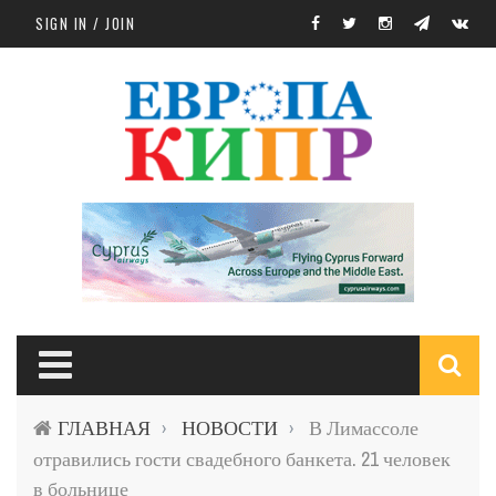
Skip to main content
SIGN IN / JOIN
S
ГЛАВНАЯ
НОВОСТИ
В Лимассоле
›
›
f
отравились гости свадебного банкета. 21 человек
в больнице