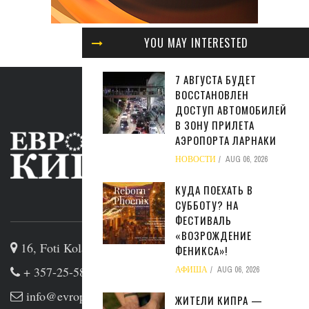
YOU MAY INTERESTED
7 АВГУСТА БУДЕТ
ВОССТАНОВЛЕН
ДОСТУП АВТОМОБИЛЕЙ
В ЗОНУ ПРИЛЕТА
АЭРОПОРТА ЛАРНАКИ
НОВОСТИ
AUG 06, 2026
КУДА ПОЕХАТЬ В
СУББОТУ? НА
ABOUT US
ФЕСТИВАЛЬ
«ВОЗРОЖДЕНИЕ
16, Foti Kolakidi str, 3031, Limassol, Cyprus
ФЕНИКСА»!
+ 357-25-581133
АФИША
AUG 06, 2026
info@evropakipr.com
ЖИТЕЛИ КИПРА —