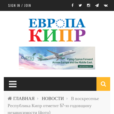
Skip to main content
SIGN IN / JOIN
S
ГЛАВНАЯ
НОВОСТИ
В воскресенье
›
›
f
Республика Кипр отметит 57-ю годовщину
независимости (фото)