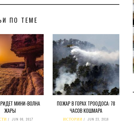
В 2028 ГОДУ ENI НАЧНЕТ
ДОБЫЧУ ГАЗА НА
ЬИ ПО ТЕМЕ
МЕСТОРОЖДЕНИИ KRONOS
НА КИПРСКОМ ШЕЛЬФЕ
БИЗНЕС
JUL 28, 2026
ПРИДЕТ МИНИ-ВОЛНА
ПОЖАР В ГОРАХ ТРООДОСА: 78
ЖАРЫ
ЧАСОВ КОШМАРА
СТИ
JUN 06, 2017
ИСТОРИИ
JUN 23, 2016