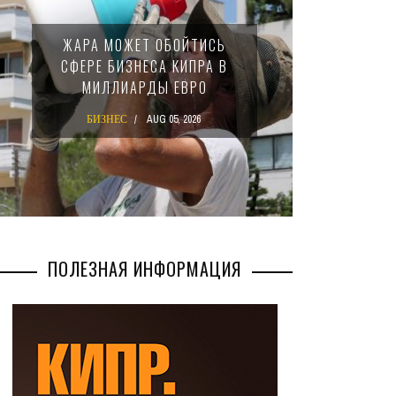
МИНФИ
ЖАРА МОЖЕТ ОБОЙТИСЬ
ЗАКОН
СФЕРЕ БИЗНЕСА КИПРА В
НАЛ
МИЛЛИАРДЫ ЕВРО
М
БИЗНЕС
AUG 05, 2026
БИ
ПОЛЕЗНАЯ ИНФОРМАЦИЯ