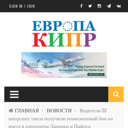
Skip to main content
SIGN IN / JOIN
S
ГЛАВНАЯ
НОВОСТИ
Водители 52
›
›
f
кипрских такси получили пожизненный бан на
въезд в аэропорты Ларнаки и Пафоса