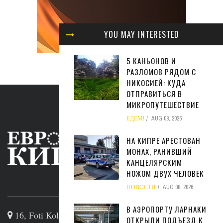
YOU MAY INTERESTED
5 КАНЬОНОВ И
РАЗЛОМОВ РЯДОМ С
НИКОСИЕЙ: КУДА
ОТПРАВИТЬСЯ В
МИКРОПУТЕШЕСТВИЕ
ЕДЕМ!
AUG 08, 2026
НА КИПРЕ АРЕСТОВАН
МОНАХ, РАНИВШИЙ
КАНЦЕЛЯРСКИМ
НОЖОМ ДВУХ ЧЕЛОВЕК
ABOUT US
НОВОСТИ
AUG 08, 2026
В АЭРОПОРТУ ЛАРНАКИ
16, Foti Kolakidi str, 3031, Limassol, Cyprus
ОТКРЫЛИ ПОДЪЕЗД К