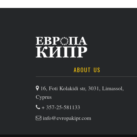
ABOUT US
16, Foti Kolakidi str, 3031, Limassol,
Cyprus
+ 357-25-581133
info@evropakipr.com