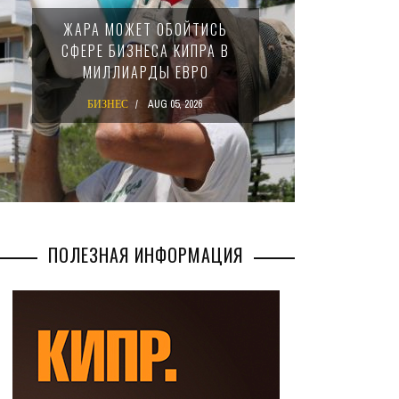
МИНФИ
ЖАРА МОЖЕТ ОБОЙТИСЬ
ЗАКОН
СФЕРЕ БИЗНЕСА КИПРА В
НАЛ
МИЛЛИАРДЫ ЕВРО
М
БИЗНЕС
AUG 05, 2026
БИ
ПОЛЕЗНАЯ ИНФОРМАЦИЯ