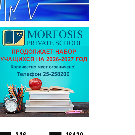
346
16420