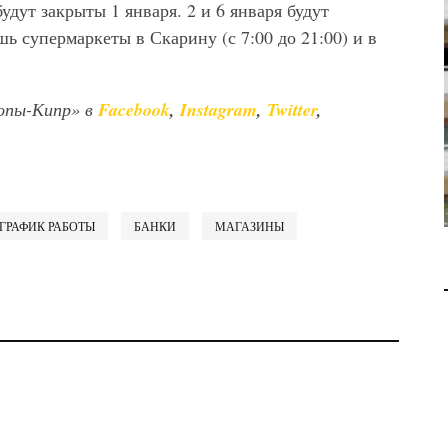
дут закрыты 1 января. 2 и 6 января будут
В 2028 ГОДУ ENI НАЧНЕТ
ь супермаркеты в Скарину (с 7:00 до 21:00) и в
ДОБЫЧУ ГАЗА НА
МЕСТОРОЖДЕНИИ KRONOS
НА КИПРСКОМ ШЕЛЬФЕ
опы-Кипр» в
Facebook
,
Instagram
,
Twitter
,
БИЗНЕС
JUL 28, 2026
ГРАФИК РАБОТЫ
БАНКИ
МАГАЗИНЫ